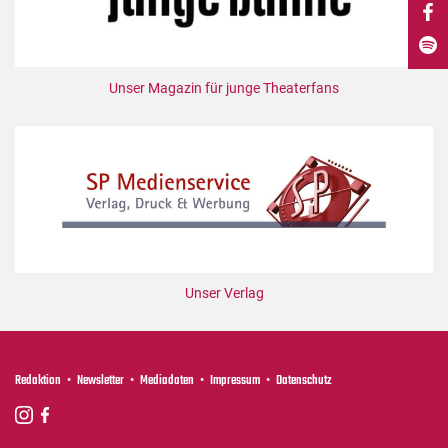
DdB-map
Kalender
Premierensuche
Unser Magazin für junge Theaterfans
Festival-Planer
Hefte
Alle Hefte
Leseproben
Podcast
Service
Unser Verlag
Shop / Abo
Newsletter
Redaktion
Redaktion
Newsletter
Mediadaten
Impressum
Datenschutz
Autor:innen
Partner