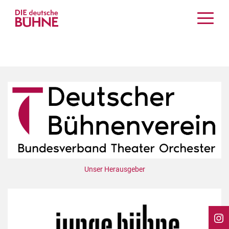
Kritiken
Schauspiel
Musiktheater
Tanz
Crossover
Bühnenwelt
Festivals & Veranstaltungen
Menschen & Theater
Themen
Unser Herausgeber
Internationales
Nachrufe
Medientipps