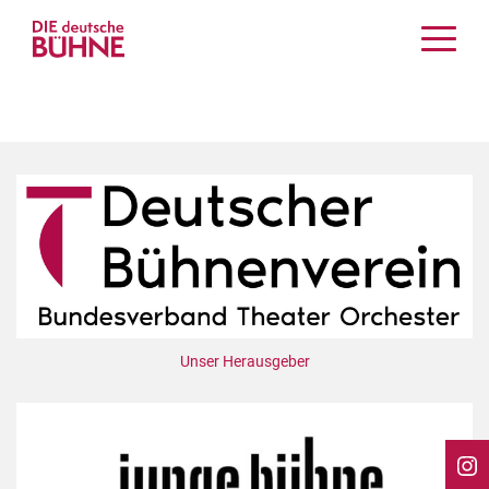
Kritiken
Schauspiel
Musiktheater
Tanz
Crossover
Bühnenwelt
Festivals & Veranstaltungen
Menschen & Theater
Themen
Unser Herausgeber
Internationales
Nachrufe
Medientipps