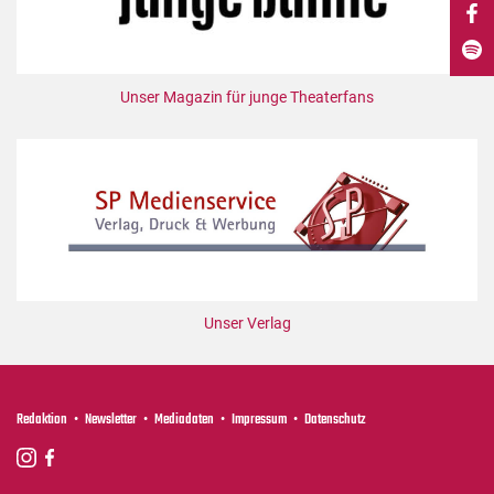
DdB-map
Kalender
Premierensuche
Unser Magazin für junge Theaterfans
Festival-Planer
Hefte
Alle Hefte
Leseproben
Podcast
Service
Unser Verlag
Shop / Abo
Newsletter
Redaktion
Redaktion
Newsletter
Mediadaten
Impressum
Datenschutz
Autor:innen
Partner