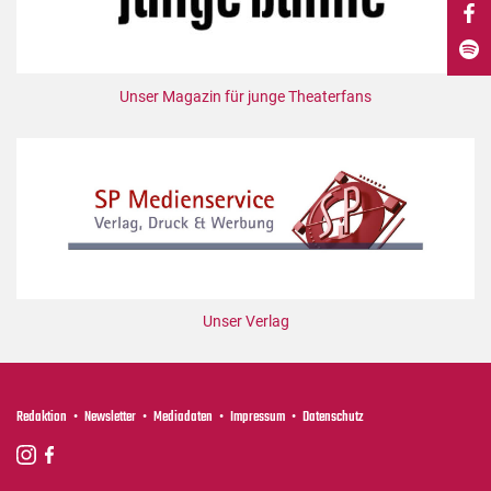
DdB-map
Kalender
Premierensuche
Unser Magazin für junge Theaterfans
Festival-Planer
Hefte
Alle Hefte
Leseproben
Podcast
Service
Unser Verlag
Shop / Abo
Newsletter
Redaktion
Redaktion
Newsletter
Mediadaten
Impressum
Datenschutz
Autor:innen
Partner