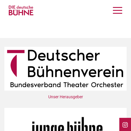
Kritiken
Schauspiel
Musiktheater
Tanz
Crossover
Bühnenwelt
Festivals & Veranstaltungen
Menschen & Theater
Themen
Unser Herausgeber
Internationales
Nachrufe
Medientipps