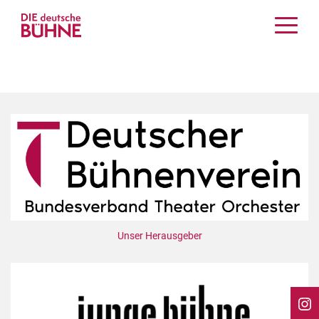
Kritiken
Schauspiel
Musiktheater
Tanz
Crossover
Bühnenwelt
Festivals & Veranstaltungen
Menschen & Theater
Themen
Unser Herausgeber
Internationales
Nachrufe
Medientipps