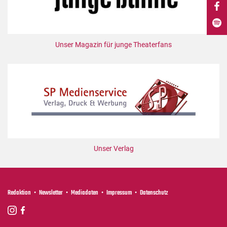
DdB-map
Kalender
Premierensuche
Unser Magazin für junge Theaterfans
Festival-Planer
Hefte
Alle Hefte
Leseproben
Podcast
Service
Unser Verlag
Shop / Abo
Newsletter
Redaktion
Redaktion
Newsletter
Mediadaten
Impressum
Datenschutz
Autor:innen
Partner