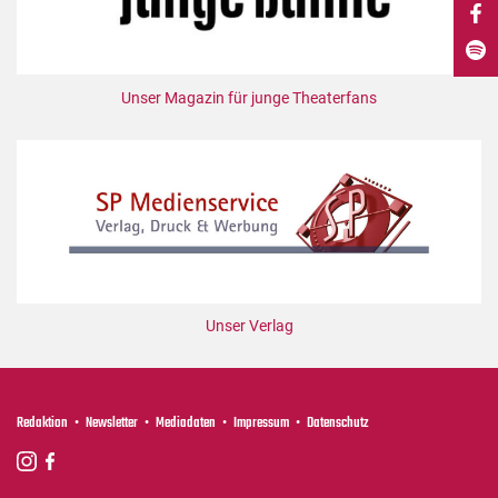
DdB-map
Kalender
Premierensuche
Unser Magazin für junge Theaterfans
Festival-Planer
Hefte
Alle Hefte
Leseproben
Podcast
Service
Unser Verlag
Shop / Abo
Newsletter
Redaktion
Redaktion
Newsletter
Mediadaten
Impressum
Datenschutz
Autor:innen
Partner