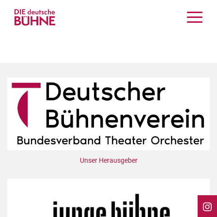
Kritiken
Schauspiel
Musiktheater
Tanz
Crossover
Bühnenwelt
Festivals & Veranstaltungen
Menschen & Theater
Themen
Unser Herausgeber
Internationales
Nachrufe
Medientipps