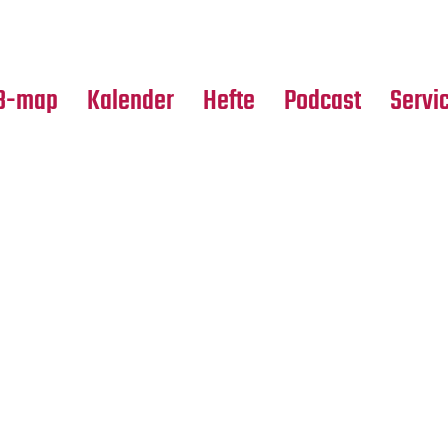
Premierensuche
Alle Hefte
Partne
Festival-Planer
Leseproben
Media
B-map
Kalender
Hefte
Podcast
Servi