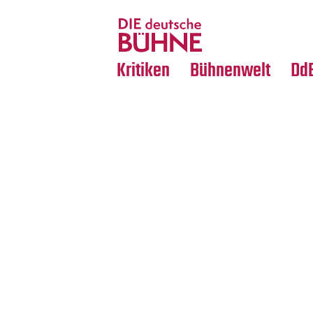
Tanz
Nachrufe
Crossover
Medientipps
Kritiken
Bühnenwelt
Dd