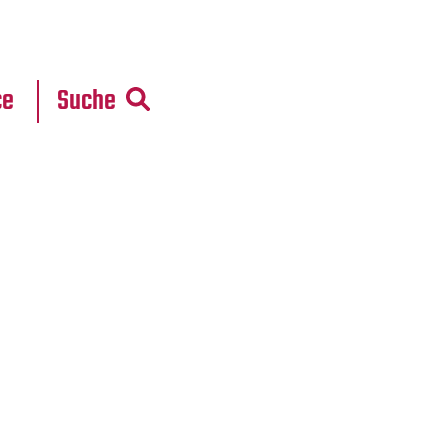
r
daten
ce
Suche