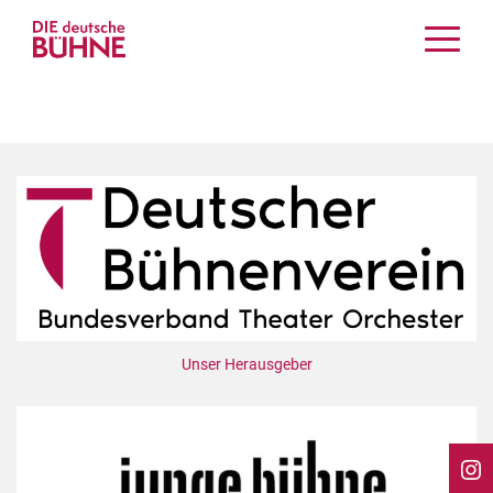
Kritiken
Schauspiel
Musiktheater
Tanz
Crossover
Bühnenwelt
Festivals & Veranstaltungen
Menschen & Theater
Themen
Unser Herausgeber
Internationales
Nachrufe
Medientipps