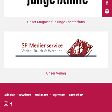
DdB-map
Kalender
Premierensuche
Unser Magazin für junge Theaterfans
Festival-Planer
Hefte
Alle Hefte
Leseproben
Podcast
Service
Unser Verlag
Shop / Abo
Newsletter
Redaktion
Redaktion
Newsletter
Mediadaten
Impressum
Datenschutz
Autor:innen
Partner