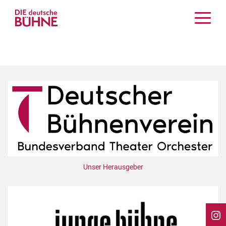
Kritiken
Schauspiel
Musiktheater
Tanz
Crossover
Bühnenwelt
Festivals & Veranstaltungen
Menschen & Theater
Themen
Unser Herausgeber
Internationales
Nachrufe
Medientipps