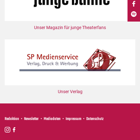
DdB-map
Kalender
Premierensuche
Unser Magazin für junge Theaterfans
Festival-Planer
Hefte
Alle Hefte
Leseproben
Podcast
Service
Unser Verlag
Shop / Abo
Newsletter
Redaktion
Redaktion
Newsletter
Mediadaten
Impressum
Datenschutz
Autor:innen
Partner