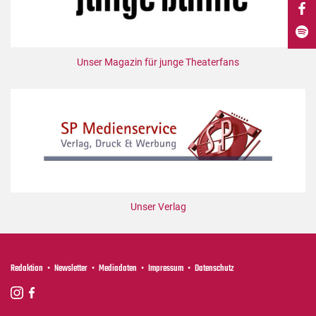
DdB-map
Kalender
Premierensuche
Unser Magazin für junge Theaterfans
Festival-Planer
Hefte
Alle Hefte
Leseproben
Podcast
Service
Unser Verlag
Shop / Abo
Newsletter
Redaktion
Redaktion
Newsletter
Mediadaten
Impressum
Datenschutz
Autor:innen
Partner