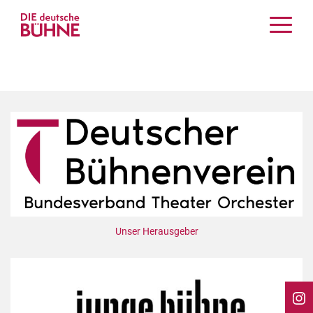
Kritiken
Schauspiel
Musiktheater
Tanz
Crossover
Bühnenwelt
Festivals & Veranstaltungen
Menschen & Theater
Themen
Unser Herausgeber
Internationales
Nachrufe
Medientipps