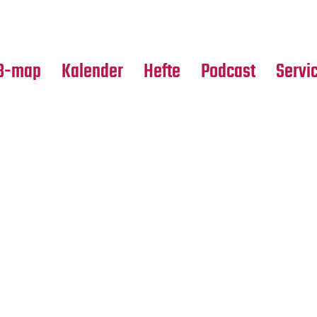
Premierensuche
Alle Hefte
Partne
Festival-Planer
Leseproben
Media
B-map
Kalender
Hefte
Podcast
Servi