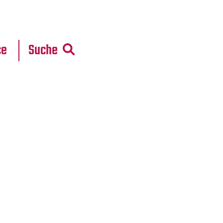
r
daten
ce
Suche