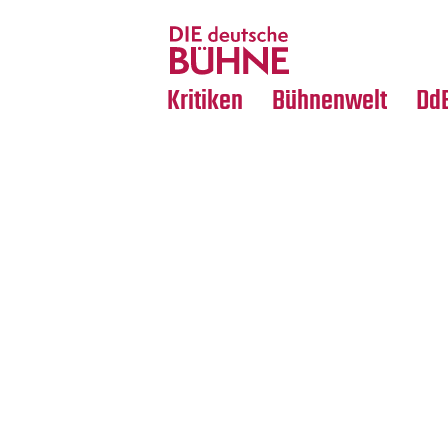
Tanz
Nachrufe
Crossover
Medientipps
Kritiken
Bühnenwelt
Dd