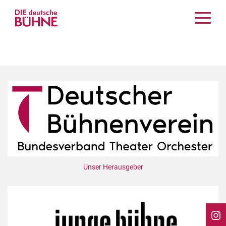
Kritiken
Schauspiel
Musiktheater
Tanz
Crossover
Bühnenwelt
Festivals & Veranstaltungen
Menschen & Theater
Themen
Unser Herausgeber
Internationales
Nachrufe
Medientipps