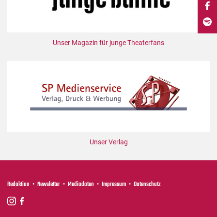
DdB-map
Kalender
Premierensuche
Unser Magazin für junge Theaterfans
Festival-Planer
Hefte
Alle Hefte
Leseproben
Podcast
Service
Unser Verlag
Shop / Abo
Newsletter
Redaktion
Redaktion
Newsletter
Mediadaten
Impressum
Datenschutz
Autor:innen
Partner