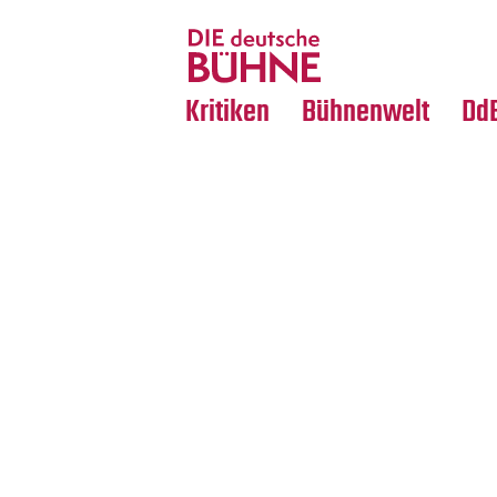
Tanz
Nachrufe
Crossover
Medientipps
Kritiken
Bühnenwelt
Dd