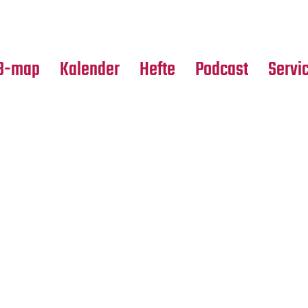
Premierensuche
Alle Hefte
Partne
Festival-Planer
Leseproben
Media
B-map
Kalender
Hefte
Podcast
Servi