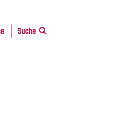
r
daten
ce
Suche