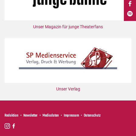
DdB-map
Kalender
Premierensuche
Unser Magazin für junge Theaterfans
Festival-Planer
Hefte
Alle Hefte
Leseproben
Podcast
Service
Unser Verlag
Shop / Abo
Newsletter
Redaktion
Redaktion
Newsletter
Mediadaten
Impressum
Datenschutz
Autor:innen
Partner