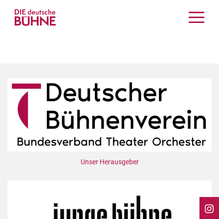
Kritiken
Schauspiel
Musiktheater
Tanz
Crossover
Bühnenwelt
Festivals & Veranstaltungen
Menschen & Theater
Themen
Unser Herausgeber
Internationales
Nachrufe
Medientipps