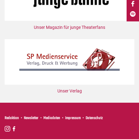
DdB-map
Kalender
Premierensuche
Unser Magazin für junge Theaterfans
Festival-Planer
Hefte
Alle Hefte
Leseproben
Podcast
Service
Unser Verlag
Shop / Abo
Newsletter
Redaktion
Redaktion
Newsletter
Mediadaten
Impressum
Datenschutz
Autor:innen
Partner