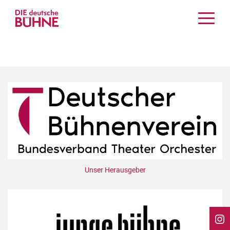
Kritiken
Schauspiel
Musiktheater
Tanz
Crossover
Bühnenwelt
Festivals & Veranstaltungen
Menschen & Theater
Themen
Unser Herausgeber
Internationales
Nachrufe
Medientipps