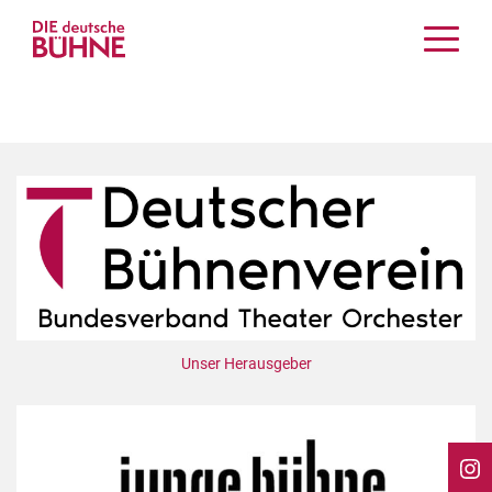
Kritiken
Schauspiel
Musiktheater
Tanz
Crossover
Bühnenwelt
Festivals & Veranstaltungen
Menschen & Theater
Themen
Unser Herausgeber
Internationales
Nachrufe
Medientipps