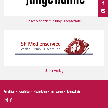
DdB-map
Kalender
Premierensuche
Unser Magazin für junge Theaterfans
Festival-Planer
Hefte
Alle Hefte
Leseproben
Podcast
Service
Unser Verlag
Shop / Abo
Newsletter
Redaktion
Redaktion
Newsletter
Mediadaten
Impressum
Datenschutz
Autor:innen
Partner