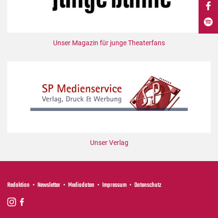
DdB-map
Kalender
Premierensuche
Unser Magazin für junge Theaterfans
Festival-Planer
Hefte
Alle Hefte
Leseproben
Podcast
Service
Unser Verlag
Shop / Abo
Newsletter
Redaktion
Redaktion
Newsletter
Mediadaten
Impressum
Datenschutz
Autor:innen
Partner