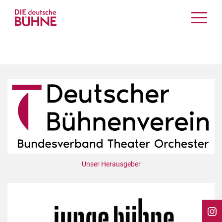
Kritiken
Schauspiel
Musiktheater
Tanz
Crossover
Bühnenwelt
Festivals & Veranstaltungen
Menschen & Theater
Themen
Unser Herausgeber
Internationales
Nachrufe
Medientipps