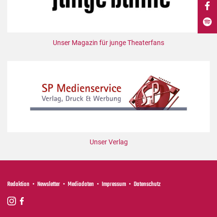
DdB-map
Kalender
Premierensuche
Unser Magazin für junge Theaterfans
Festival-Planer
Hefte
Alle Hefte
Leseproben
Podcast
Service
Unser Verlag
Shop / Abo
Newsletter
Redaktion
Redaktion
Newsletter
Mediadaten
Impressum
Datenschutz
Autor:innen
Partner