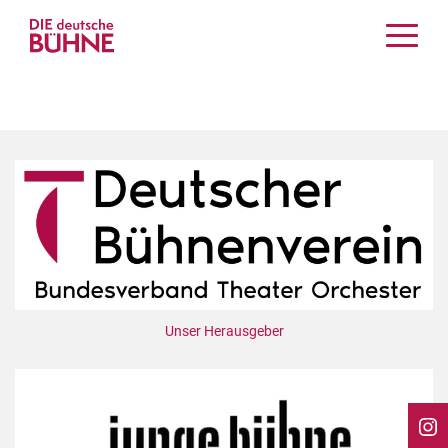
Kritiken
Schauspiel
Musiktheater
Tanz
Crossover
Bühnenwelt
Festivals & Veranstaltungen
Menschen & Theater
Themen
Unser Herausgeber
Internationales
Nachrufe
Medientipps