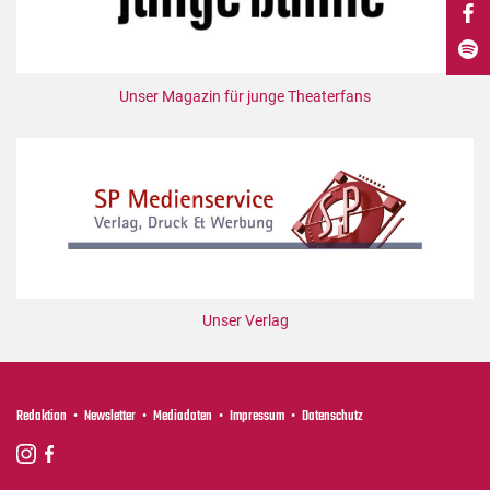
DdB-map
Kalender
Premierensuche
Unser Magazin für junge Theaterfans
Festival-Planer
Hefte
Alle Hefte
Leseproben
Podcast
Service
Unser Verlag
Shop / Abo
Newsletter
Redaktion
Redaktion
Newsletter
Mediadaten
Impressum
Datenschutz
Autor:innen
Partner