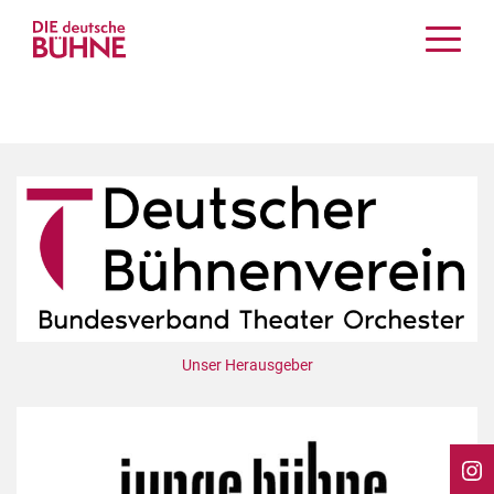
Kritiken
Schauspiel
Musiktheater
Tanz
Crossover
Bühnenwelt
Festivals & Veranstaltungen
Menschen & Theater
Themen
Unser Herausgeber
Internationales
Nachrufe
Medientipps