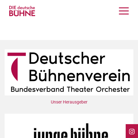
Kritiken
Schauspiel
Musiktheater
Tanz
Crossover
Bühnenwelt
Festivals & Veranstaltungen
Menschen & Theater
Themen
Unser Herausgeber
Internationales
Nachrufe
Medientipps