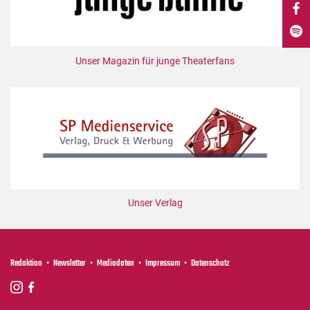
DdB-map
Kalender
Premierensuche
Unser Magazin für junge Theaterfans
Festival-Planer
Hefte
Alle Hefte
Leseproben
Podcast
Service
Unser Verlag
Shop / Abo
Newsletter
Redaktion
Redaktion
Newsletter
Mediadaten
Impressum
Datenschutz
Autor:innen
Partner