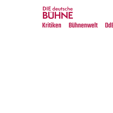
Tanz
Nachrufe
Crossover
Medientipps
Kritiken
Bühnenwelt
Dd