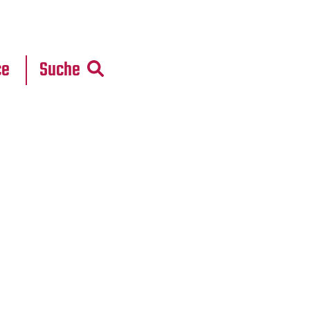
r
daten
ce
Suche