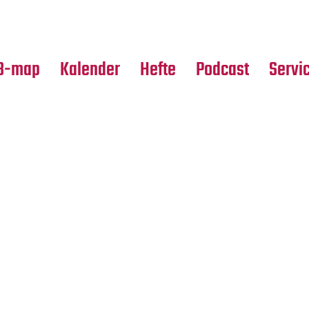
Premierensuche
Alle Hefte
Partne
Festival-Planer
Leseproben
Media
B-map
Kalender
Hefte
Podcast
Servi