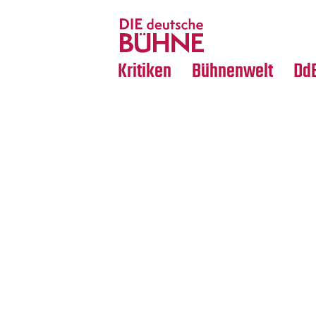
Tanz
Nachrufe
Crossover
Medientipps
Kritiken
Bühnenwelt
Dd