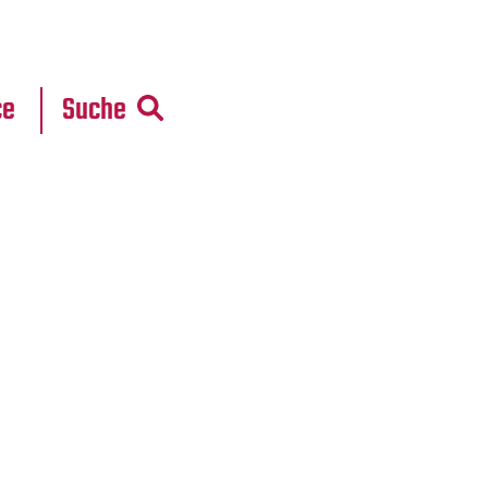
r
daten
ce
Suche