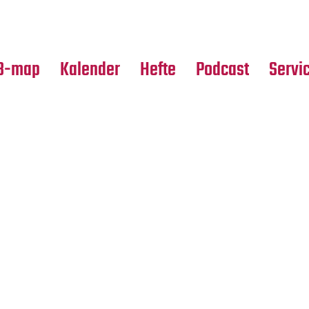
Premierensuche
Alle Hefte
Partne
Festival-Planer
Leseproben
Media
B-map
Kalender
Hefte
Podcast
Servi