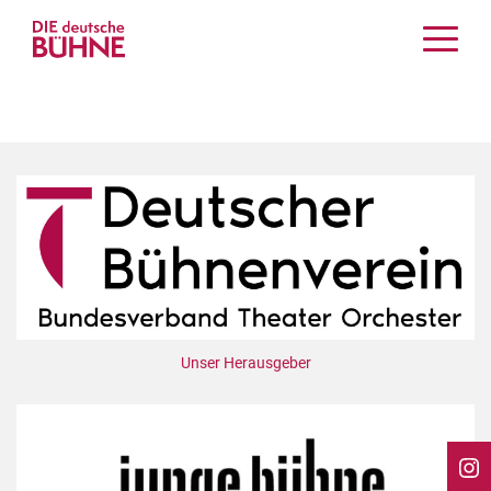
Kritiken
Schauspiel
Musiktheater
Tanz
Crossover
Bühnenwelt
Festivals & Veranstaltungen
Menschen & Theater
Themen
Unser Herausgeber
Internationales
Nachrufe
Medientipps