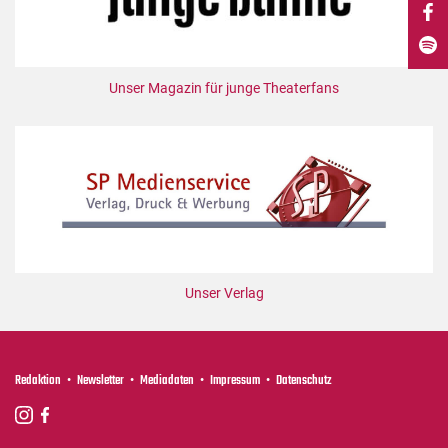
DdB-map
Kalender
Premierensuche
Unser Magazin für junge Theaterfans
Festival-Planer
Hefte
Alle Hefte
Leseproben
Podcast
Service
Unser Verlag
Shop / Abo
Newsletter
Redaktion
Redaktion
Newsletter
Mediadaten
Impressum
Datenschutz
Autor:innen
Partner