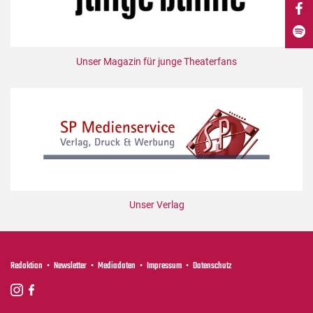
DdB-map
Kalender
Premierensuche
Unser Magazin für junge Theaterfans
Festival-Planer
Hefte
Alle Hefte
Leseproben
Podcast
Service
Unser Verlag
Shop / Abo
Newsletter
Redaktion
Redaktion
Newsletter
Mediadaten
Impressum
Datenschutz
Autor:innen
Partner