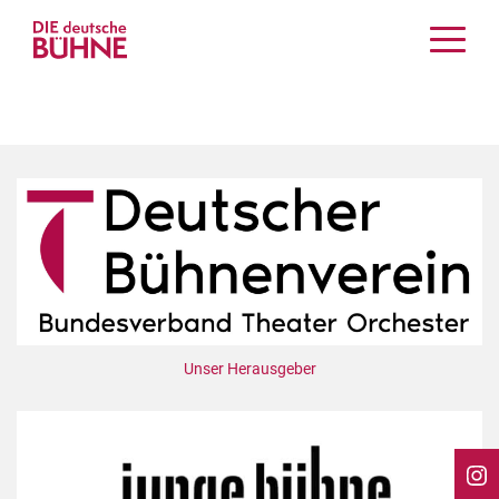
Kritiken
Schauspiel
Musiktheater
Tanz
Crossover
Bühnenwelt
Festivals & Veranstaltungen
Menschen & Theater
Themen
Unser Herausgeber
Internationales
Nachrufe
Medientipps