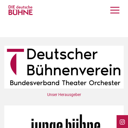
Kritiken
Schauspiel
Musiktheater
Tanz
Crossover
Bühnenwelt
Festivals & Veranstaltungen
Menschen & Theater
Themen
Unser Herausgeber
Internationales
Nachrufe
Medientipps