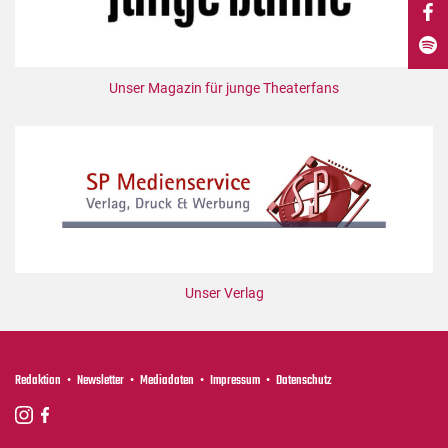
DdB-map
Kalender
Premierensuche
Unser Magazin für junge Theaterfans
Festival-Planer
Hefte
Alle Hefte
Leseproben
Podcast
Service
Unser Verlag
Shop / Abo
Newsletter
Redaktion
Redaktion
Newsletter
Mediadaten
Impressum
Datenschutz
Autor:innen
Partner