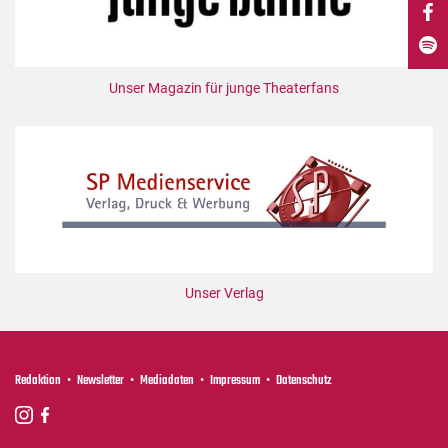
DdB-map
Kalender
Premierensuche
Unser Magazin für junge Theaterfans
Festival-Planer
Hefte
Alle Hefte
Leseproben
Podcast
Service
Unser Verlag
Shop / Abo
Newsletter
Redaktion
Redaktion
Newsletter
Mediadaten
Impressum
Datenschutz
Autor:innen
Partner