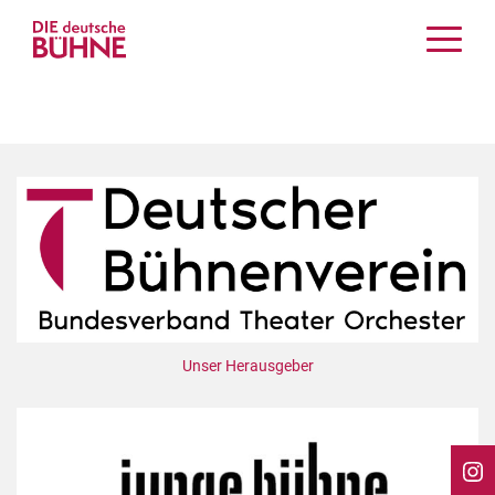
Kritiken
Schauspiel
Musiktheater
Tanz
Crossover
Bühnenwelt
Festivals & Veranstaltungen
Menschen & Theater
Themen
Unser Herausgeber
Internationales
Nachrufe
Medientipps