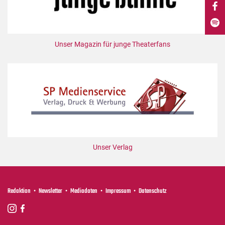
DdB-map
Kalender
Premierensuche
Unser Magazin für junge Theaterfans
Festival-Planer
Hefte
Alle Hefte
Leseproben
Podcast
Service
Unser Verlag
Shop / Abo
Newsletter
Redaktion
Redaktion
Newsletter
Mediadaten
Impressum
Datenschutz
Autor:innen
Partner