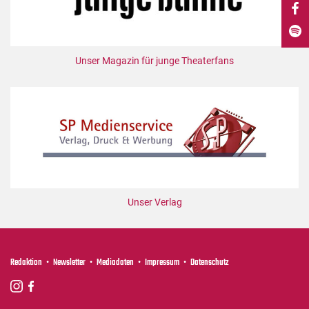
DdB-map
Kalender
Premierensuche
Unser Magazin für junge Theaterfans
Festival-Planer
Hefte
Alle Hefte
Leseproben
Podcast
Service
Unser Verlag
Shop / Abo
Newsletter
Redaktion
Redaktion
Newsletter
Mediadaten
Impressum
Datenschutz
Autor:innen
Partner