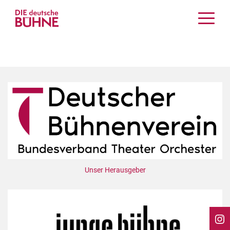
Kritiken
Schauspiel
Musiktheater
Tanz
Crossover
Bühnenwelt
Festivals & Veranstaltungen
Menschen & Theater
Themen
Unser Herausgeber
Internationales
Nachrufe
Medientipps