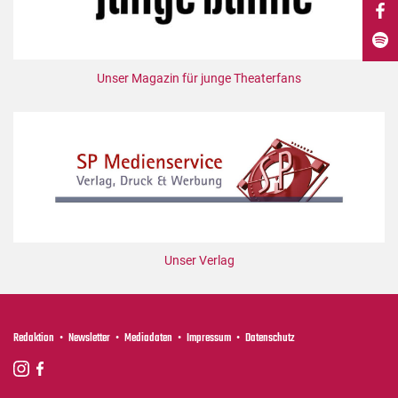
DdB-map
Kalender
Premierensuche
Unser Magazin für junge Theaterfans
Festival-Planer
Hefte
Alle Hefte
Leseproben
Podcast
Service
Unser Verlag
Shop / Abo
Newsletter
Redaktion
Redaktion
Newsletter
Mediadaten
Impressum
Datenschutz
Autor:innen
Partner