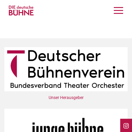
Kritiken
Schauspiel
Musiktheater
Tanz
Crossover
Bühnenwelt
Festivals & Veranstaltungen
Menschen & Theater
Themen
Unser Herausgeber
Internationales
Nachrufe
Medientipps