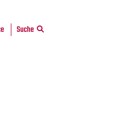
r
daten
ce
Suche