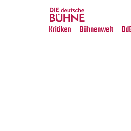
Tanz
Nachrufe
Crossover
Medientipps
Kritiken
Bühnenwelt
Dd