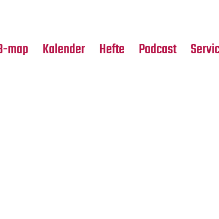
Premierensuche
Alle Hefte
Partne
Festival-Planer
Leseproben
Media
B-map
Kalender
Hefte
Podcast
Servi