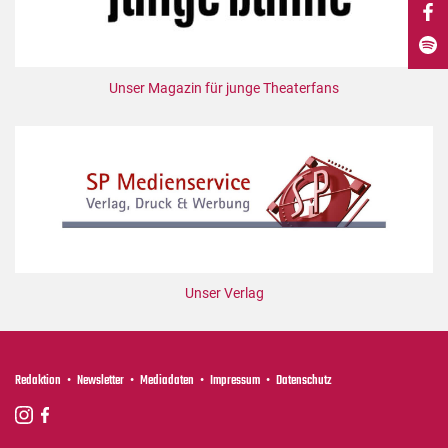
DdB-map
Kalender
Premierensuche
Unser Magazin für junge Theaterfans
Festival-Planer
Hefte
Alle Hefte
Leseproben
Podcast
Service
Unser Verlag
Shop / Abo
Newsletter
Redaktion
Redaktion
Newsletter
Mediadaten
Impressum
Datenschutz
Autor:innen
Partner