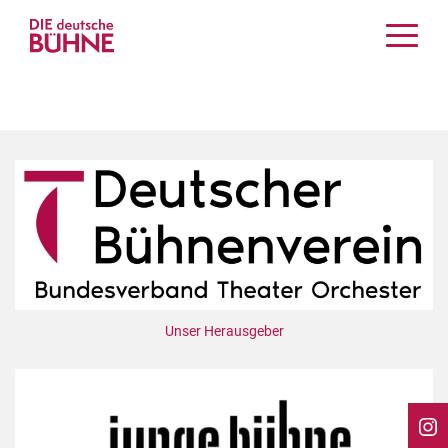
Kritiken
Schauspiel
Musiktheater
Tanz
Crossover
Bühnenwelt
Festivals & Veranstaltungen
Menschen & Theater
Themen
Unser Herausgeber
Internationales
Nachrufe
Medientipps