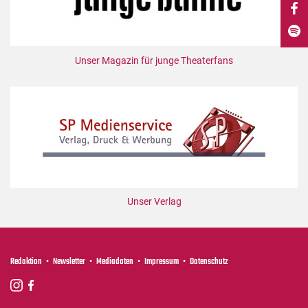
DdB-map
Kalender
Premierensuche
Unser Magazin für junge Theaterfans
Festival-Planer
Hefte
Alle Hefte
Leseproben
Podcast
Service
Unser Verlag
Shop / Abo
Newsletter
Redaktion
Redaktion
Newsletter
Mediadaten
Impressum
Datenschutz
Autor:innen
Partner