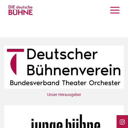
Kritiken
Schauspiel
Musiktheater
Tanz
Crossover
Bühnenwelt
Festivals & Veranstaltungen
Menschen & Theater
Themen
Unser Herausgeber
Internationales
Nachrufe
Medientipps