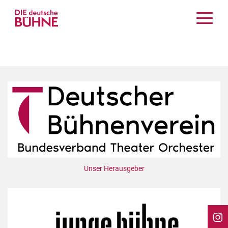
Kritiken
Schauspiel
Musiktheater
Tanz
Crossover
Bühnenwelt
Festivals & Veranstaltungen
Menschen & Theater
Themen
Unser Herausgeber
Internationales
Nachrufe
Medientipps