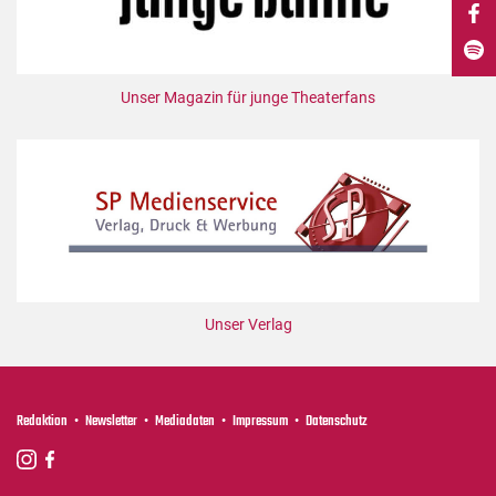
DdB-map
Kalender
Premierensuche
Unser Magazin für junge Theaterfans
Festival-Planer
Hefte
Alle Hefte
Leseproben
Podcast
Service
Unser Verlag
Shop / Abo
Newsletter
Redaktion
Redaktion
Newsletter
Mediadaten
Impressum
Datenschutz
Autor:innen
Partner