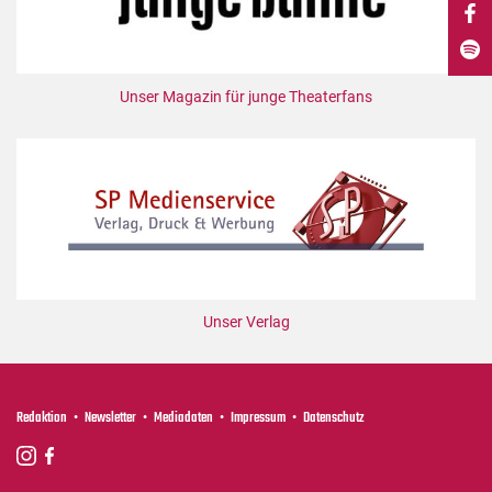
DdB-map
Kalender
Premierensuche
Unser Magazin für junge Theaterfans
Festival-Planer
Hefte
Alle Hefte
Leseproben
Podcast
Service
Unser Verlag
Shop / Abo
Newsletter
Redaktion
Redaktion
Newsletter
Mediadaten
Impressum
Datenschutz
Autor:innen
Partner