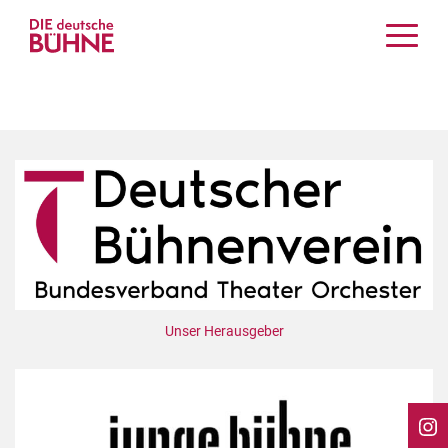
Kritiken
Schauspiel
Musiktheater
Tanz
Crossover
Bühnenwelt
Festivals & Veranstaltungen
Menschen & Theater
Themen
Unser Herausgeber
Internationales
Nachrufe
Medientipps