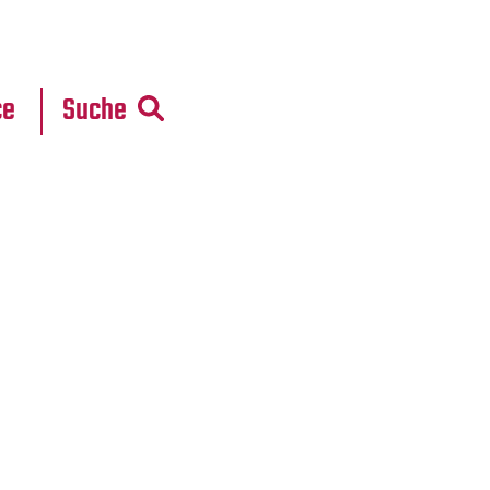
r
daten
ce
Suche