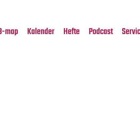
Premierensuche
Alle Hefte
Partne
Festival-Planer
Leseproben
Media
B-map
Kalender
Hefte
Podcast
Servi