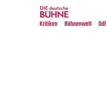
Tanz
Nachrufe
Crossover
Medientipps
Kritiken
Bühnenwelt
Dd