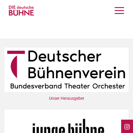
Kritiken
Schauspiel
Musiktheater
Tanz
Crossover
Bühnenwelt
Festivals & Veranstaltungen
Menschen & Theater
Themen
Unser Herausgeber
Internationales
Nachrufe
Medientipps