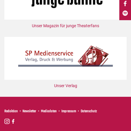
DdB-map
Kalender
Premierensuche
Unser Magazin für junge Theaterfans
Festival-Planer
Hefte
Alle Hefte
Leseproben
Podcast
Service
Unser Verlag
Shop / Abo
Newsletter
Redaktion
Redaktion
Newsletter
Mediadaten
Impressum
Datenschutz
Autor:innen
Partner