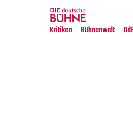
Tanz
Nachrufe
Crossover
Medientipps
Kritiken
Bühnenwelt
Dd