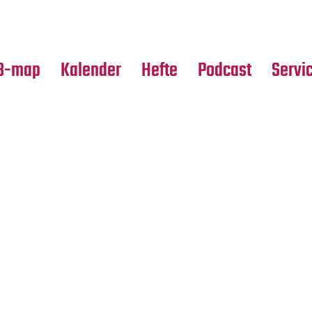
Premierensuche
Alle Hefte
Partne
Festival-Planer
Leseproben
Media
B-map
Kalender
Hefte
Podcast
Servi