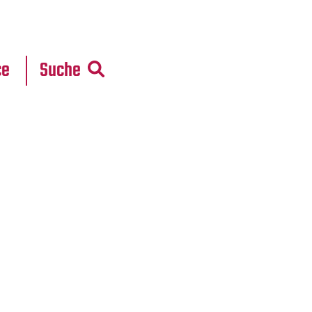
r
daten
ce
Suche