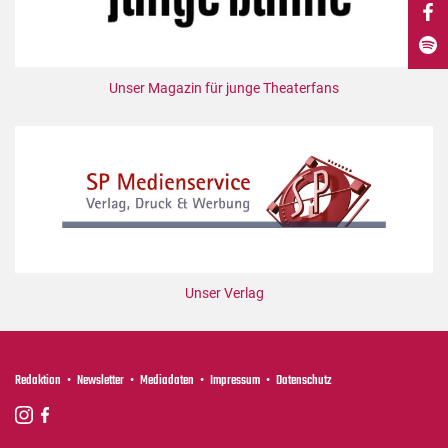
DdB-map
Kalender
Premierensuche
Unser Magazin für junge Theaterfans
Festival-Planer
Hefte
Alle Hefte
Leseproben
Podcast
Service
Unser Verlag
Shop / Abo
Newsletter
Redaktion
Redaktion
Newsletter
Mediadaten
Impressum
Datenschutz
Autor:innen
Partner