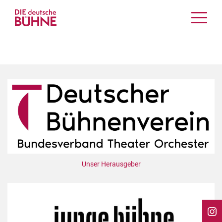
Kritiken
Schauspiel
Musiktheater
Tanz
Crossover
Bühnenwelt
Festivals & Veranstaltungen
Menschen & Theater
Themen
Unser Herausgeber
Internationales
Nachrufe
Medientipps