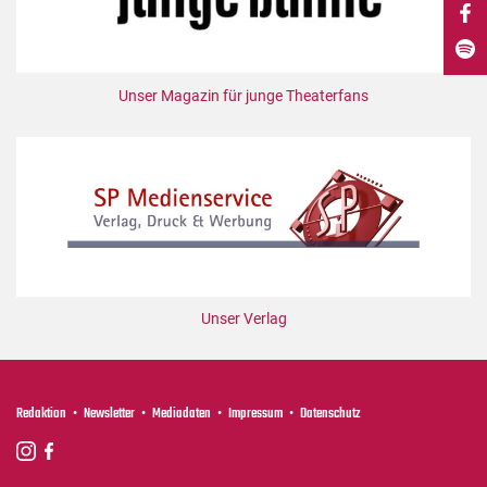
DdB-map
Kalender
Premierensuche
Unser Magazin für junge Theaterfans
Festival-Planer
Hefte
Alle Hefte
Leseproben
Podcast
Service
Unser Verlag
Shop / Abo
Newsletter
Redaktion
Redaktion
Newsletter
Mediadaten
Impressum
Datenschutz
Autor:innen
Partner