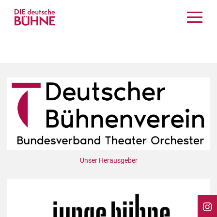
Kritiken
Schauspiel
Musiktheater
Tanz
Crossover
Bühnenwelt
Festivals & Veranstaltungen
Menschen & Theater
Themen
Unser Herausgeber
Internationales
Nachrufe
Medientipps