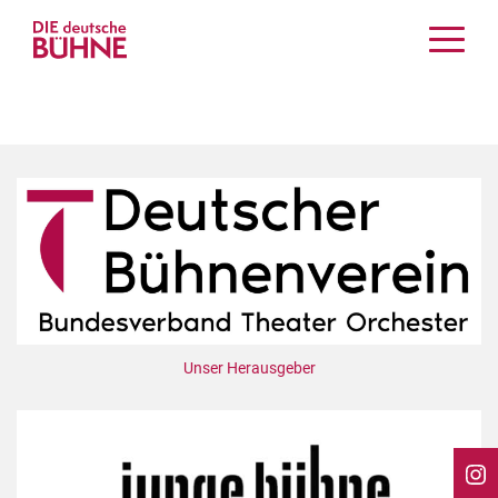
Kritiken
Schauspiel
Musiktheater
Tanz
Crossover
Bühnenwelt
Festivals & Veranstaltungen
Menschen & Theater
Themen
Unser Herausgeber
Internationales
Nachrufe
Medientipps