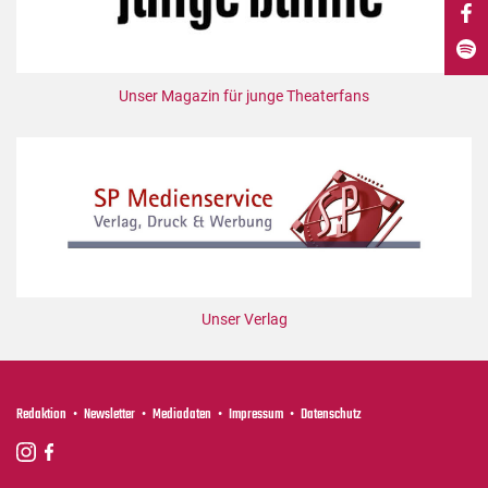
DdB-map
Kalender
Premierensuche
Unser Magazin für junge Theaterfans
Festival-Planer
Hefte
Alle Hefte
Leseproben
Podcast
Service
Unser Verlag
Shop / Abo
Newsletter
Redaktion
Redaktion
Newsletter
Mediadaten
Impressum
Datenschutz
Autor:innen
Partner