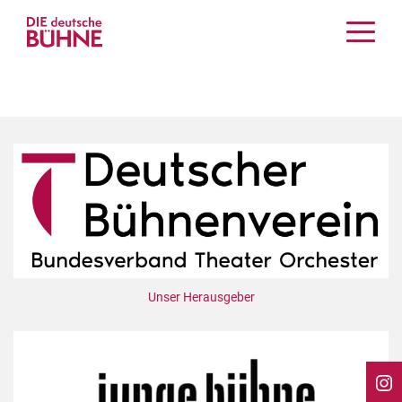
Kritiken
Schauspiel
Musiktheater
Tanz
Crossover
Bühnenwelt
Festivals & Veranstaltungen
Menschen & Theater
Themen
Unser Herausgeber
Internationales
Nachrufe
Medientipps