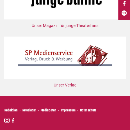
DdB-map
Kalender
Premierensuche
Unser Magazin für junge Theaterfans
Festival-Planer
Hefte
Alle Hefte
Leseproben
Podcast
Service
Unser Verlag
Shop / Abo
Newsletter
Redaktion
Redaktion
Newsletter
Mediadaten
Impressum
Datenschutz
Autor:innen
Partner