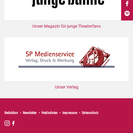
DdB-map
Kalender
Premierensuche
Unser Magazin für junge Theaterfans
Festival-Planer
Hefte
Alle Hefte
Leseproben
Podcast
Service
Unser Verlag
Shop / Abo
Newsletter
Redaktion
Redaktion
Newsletter
Mediadaten
Impressum
Datenschutz
Autor:innen
Partner