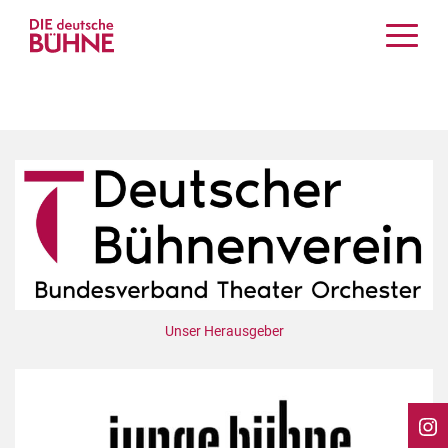
Kritiken
Schauspiel
Musiktheater
Tanz
Crossover
Bühnenwelt
Festivals & Veranstaltungen
Menschen & Theater
Themen
Unser Herausgeber
Internationales
Nachrufe
Medientipps