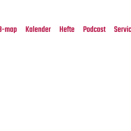
Premierensuche
Alle Hefte
Partne
Festival-Planer
Leseproben
Media
B-map
Kalender
Hefte
Podcast
Servi