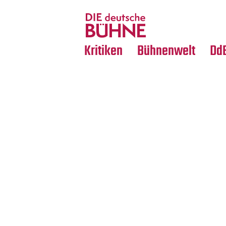
Tanz
Nachrufe
Crossover
Medientipps
Kritiken
Bühnenwelt
Dd