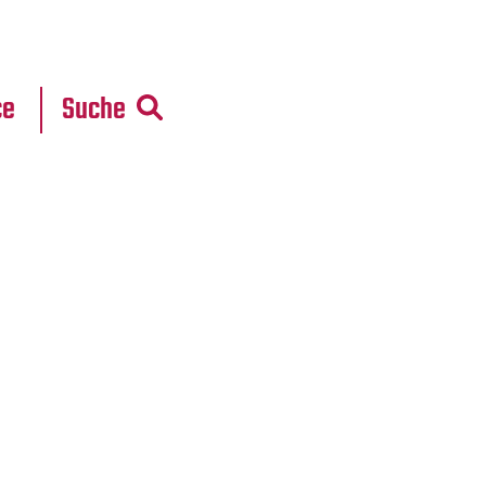
r
daten
ce
Suche