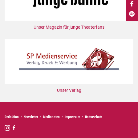
DdB-map
Kalender
Premierensuche
Unser Magazin für junge Theaterfans
Festival-Planer
Hefte
Alle Hefte
Leseproben
Podcast
Service
Unser Verlag
Shop / Abo
Newsletter
Redaktion
Redaktion
Newsletter
Mediadaten
Impressum
Datenschutz
Autor:innen
Partner