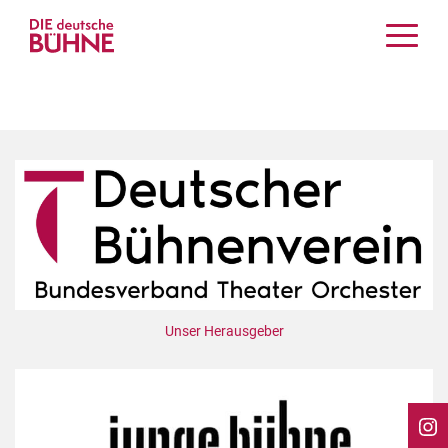
Kritiken
Schauspiel
Musiktheater
Tanz
Crossover
Bühnenwelt
Festivals & Veranstaltungen
Menschen & Theater
Themen
Unser Herausgeber
Internationales
Nachrufe
Medientipps