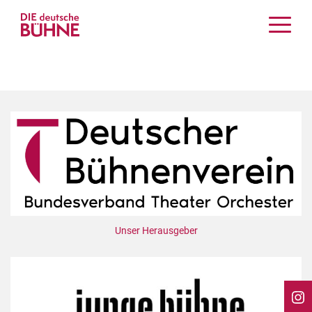
Kritiken
Schauspiel
Musiktheater
Tanz
Crossover
Bühnenwelt
Festivals & Veranstaltungen
Menschen & Theater
Themen
Unser Herausgeber
Internationales
Nachrufe
Medientipps