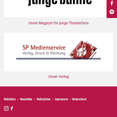
DdB-map
Kalender
Premierensuche
Unser Magazin für junge Theaterfans
Festival-Planer
Hefte
Alle Hefte
Leseproben
Podcast
Service
Unser Verlag
Shop / Abo
Newsletter
Redaktion
Redaktion
Newsletter
Mediadaten
Impressum
Datenschutz
Autor:innen
Partner