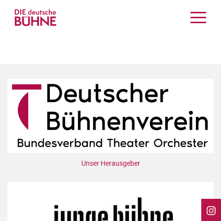
Kritiken
Schauspiel
Musiktheater
Tanz
Crossover
Bühnenwelt
Festivals & Veranstaltungen
Menschen & Theater
Themen
Unser Herausgeber
Internationales
Nachrufe
Medientipps