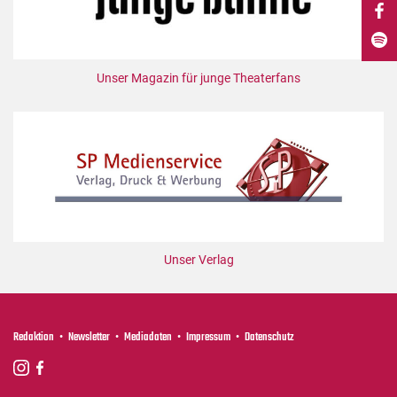
DdB-map
Kalender
Premierensuche
Unser Magazin für junge Theaterfans
Festival-Planer
Hefte
Alle Hefte
Leseproben
Podcast
Service
Unser Verlag
Shop / Abo
Newsletter
Redaktion
Redaktion
Newsletter
Mediadaten
Impressum
Datenschutz
Autor:innen
Partner