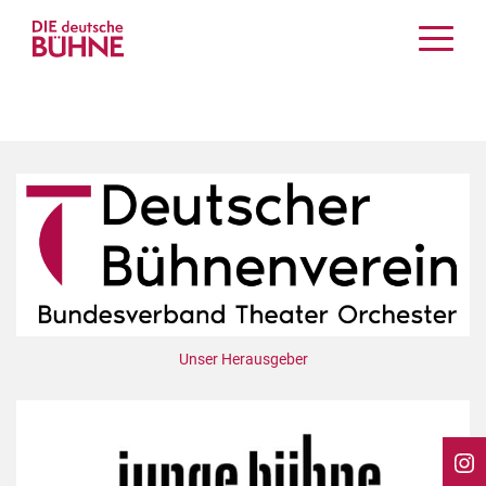
Kritiken
Schauspiel
Musiktheater
Tanz
Crossover
Bühnenwelt
Festivals & Veranstaltungen
Menschen & Theater
Themen
Unser Herausgeber
Internationales
Nachrufe
Medientipps