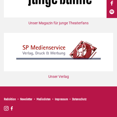
DdB-map
Kalender
Premierensuche
Unser Magazin für junge Theaterfans
Festival-Planer
Hefte
Alle Hefte
Leseproben
Podcast
Service
Unser Verlag
Shop / Abo
Newsletter
Redaktion
Redaktion
Newsletter
Mediadaten
Impressum
Datenschutz
Autor:innen
Partner