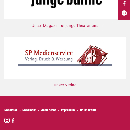
DdB-map
Kalender
Premierensuche
Unser Magazin für junge Theaterfans
Festival-Planer
Hefte
Alle Hefte
Leseproben
Podcast
Service
Unser Verlag
Shop / Abo
Newsletter
Redaktion
Redaktion
Newsletter
Mediadaten
Impressum
Datenschutz
Autor:innen
Partner