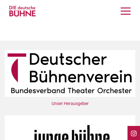
Kritiken
Schauspiel
Musiktheater
Tanz
Crossover
Bühnenwelt
Festivals & Veranstaltungen
Menschen & Theater
Themen
Unser Herausgeber
Internationales
Nachrufe
Medientipps