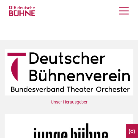
Kritiken
Schauspiel
Musiktheater
Tanz
Crossover
Bühnenwelt
Festivals & Veranstaltungen
Menschen & Theater
Themen
Unser Herausgeber
Internationales
Nachrufe
Medientipps