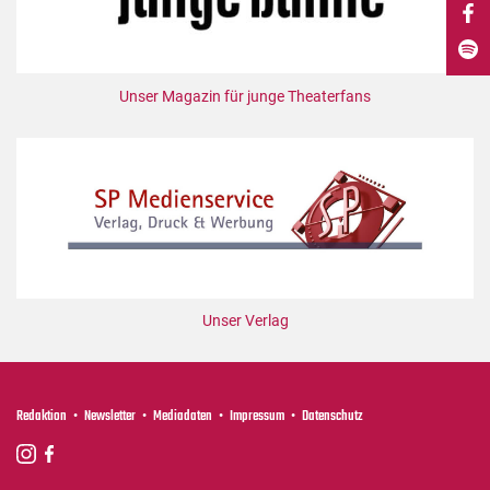
DdB-map
Kalender
Premierensuche
Unser Magazin für junge Theaterfans
Festival-Planer
Hefte
Alle Hefte
Leseproben
Podcast
Service
Unser Verlag
Shop / Abo
Newsletter
Redaktion
Redaktion
Newsletter
Mediadaten
Impressum
Datenschutz
Autor:innen
Partner