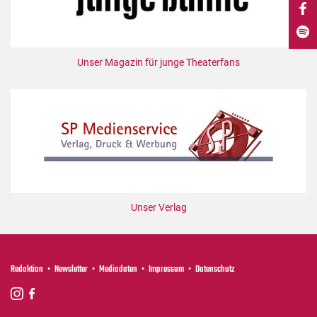
DdB-map
Kalender
Premierensuche
Unser Magazin für junge Theaterfans
Festival-Planer
Hefte
Alle Hefte
Leseproben
Podcast
Service
Unser Verlag
Shop / Abo
Newsletter
Redaktion
Redaktion
Newsletter
Mediadaten
Impressum
Datenschutz
Autor:innen
Partner