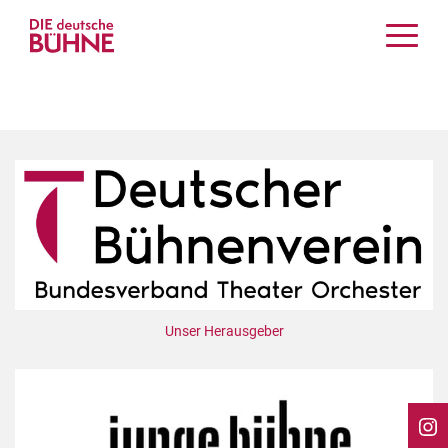
Kritiken
Schauspiel
Musiktheater
Tanz
Crossover
Bühnenwelt
Festivals & Veranstaltungen
Menschen & Theater
Themen
Unser Herausgeber
Internationales
Nachrufe
Medientipps