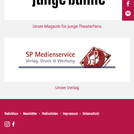
DdB-map
Kalender
Premierensuche
Unser Magazin für junge Theaterfans
Festival-Planer
Hefte
Alle Hefte
Leseproben
Podcast
Service
Unser Verlag
Shop / Abo
Newsletter
Redaktion
Redaktion
Newsletter
Mediadaten
Impressum
Datenschutz
Autor:innen
Partner