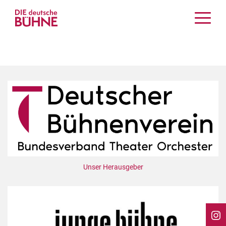
Kritiken
Schauspiel
Musiktheater
Tanz
Crossover
Bühnenwelt
Festivals & Veranstaltungen
Menschen & Theater
Themen
Unser Herausgeber
Internationales
Nachrufe
Medientipps